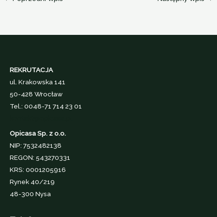
REKRUTACJA
ul. Krakowska 141
50-428 Wrocław
Tel.: 0048-71 714 23 01
kontakt@opicasa.pl
Opicasa Sp. z o.o.
NIP: 7532482138
REGON: 543270331
KRS: 0001205916
Rynek 40/219
48-300 Nysa