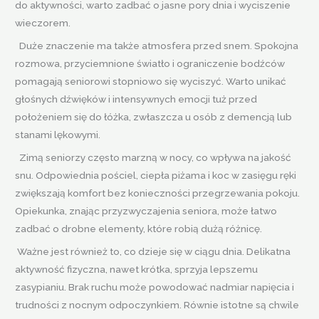
do aktywności, warto zadbać o jasne pory dnia i wyciszenie
wieczorem.
Duże znaczenie ma także atmosfera przed snem. Spokojna
rozmowa, przyciemnione światło i ograniczenie bodźców
pomagają seniorowi stopniowo się wyciszyć. Warto unikać
głośnych dźwięków i intensywnych emocji tuż przed
położeniem się do łóżka, zwłaszcza u osób z demencją lub
stanami lękowymi.
Zimą seniorzy często marzną w nocy, co wpływa na jakość
snu. Odpowiednia pościel, ciepła piżama i koc w zasięgu ręki
zwiększają komfort bez konieczności przegrzewania pokoju.
Opiekunka, znając przyzwyczajenia seniora, może łatwo
zadbać o drobne elementy, które robią dużą różnicę.
Ważne jest również to, co dzieje się w ciągu dnia. Delikatna
aktywność fizyczna, nawet krótka, sprzyja lepszemu
zasypianiu. Brak ruchu może powodować nadmiar napięcia i
trudności z nocnym odpoczynkiem. Równie istotne są chwile